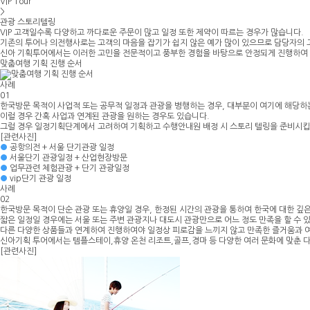
VIP Tour
>
관광 스토리텔링
VIP 고객일수록
다양하고 까다로운 주문이 많고 일정 또한 제약이 따르는 경우
가 많습니다.
기존의 투어나 의전행사로는 고객의 마음을 잡기가 쉽지 않은 예가 많이 있으므로 담당자의 
신아 기획투어에서는 이러한 고민을
전문적이고 풍부한 경험을 바탕으로 안정되게 진행
하여
맞춤여행 기획 진행 순서
사례
01
한국방문 목적이 사업적 또는 공무적 일정과 관광을 병행하는 경우, 대부분이 여기에 해당하
이럴 경우 간혹
사업과 연계된 관광을 원하는 경우
도 있습니다.
그럴 경우
일정기획단계에서 고려하여 기획하고 수행안내원 배정 시 스토리 텔링을 준비
시킵
[관련사진]
●
공항의전 + 서울 단기관광 일정
●
서울단기 관광일정 + 산업현장방문
●
업무관련 체험관광 + 단기 관광일정
●
vip단기 관광 일정
사례
02
한국방문 목적이 단순 관광 또는 휴양일 경우, 한정된 시간의 관광을 통하여 한국에 대한 깊
짧은 일정일 경우에는 서울 또는 주변 관광지나 대도시 관광만으로 어느 정도 만족을 할 수 있
다른 다양한 상품들과 연계하여 진행하여야 일정상 피로감을 느끼지 않고 만족한 즐거움과 여
신아기획 투어에서는 템플스테이,휴양 온천 리조트,골프,경마 등 다양한 여러 문화에 맞춘 
[관련사진]