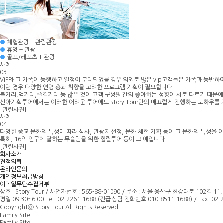
●
체험관광 + 관람관광
●
휴양 + 관광
●
골프/레포츠 + 관광
사례
03
VIP와 그 가족이 동행하고 일정이 분리되었를 경우 의외로 많은 vip고객들은 가족과 동반하
이런 경우
다양한 연령 층과 취향을 고려한 프로그램 기획
이 필요합니다.
볼거리,먹거리,즐길거리 등 많은 것이 고객 구성원 간의 좋아하는 성향이 서로 다르기 때문에
신아기획투어에서는 이러한 어려운 투어에도 Story Tour만의 매끄럽게 진행
하는 노하우를 
[관련사진]
사례
04
다양한 종교 문화의 특성에 따라 식사, 관광지 선정, 문화 체험 기획 등이
그 문화의 특성을 
특히, 16억 인구에 달하는 무슬림을 위한 할랄투어 등이 그 예입니다.
[관련사진]
회사소개
견적의뢰
온라인문의
개인정보취급방침
이메일무단수집거부
상호 : Story Tour
/
사업자번호 : 565-88-01090 / 주소 : 서울 용산구 한강대로 102길 11,
평일 09:30~6:00 Tel. 02-2261-1688 (긴급 상담 전화번호 010-8511-1688) / Fax. 02-22
Copyrightⓒ Story Tour All Rights Reserved.
Family Site
Family Site