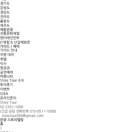
경기도
강원도
경상도
전라도
충청도
제주도
체험관광
전통문화체험
엔터테인먼트
IT체험 & 산업체방문
가이드 / 예약
가이드 안내
차량 대여
호텔
식사
항공권
공연예약
커뮤니티
Story Tour 소식
투어후기
이벤트
Q&A
온라인문의
Story Tour
02-2261-1688
(긴급 상담 전화번호 010-8511-1688)
storytour888@gmail.com
관광 스토리텔링
홈
>