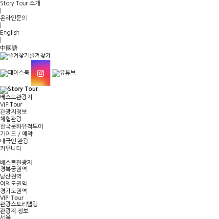
Story Tour 소개
|
온라인문의
|
English
|
中國語
즐겨찾기
베스트관광지
VIP Tour
관광지정보
체험관광
한국문화유적투어
가이드 / 예약
내국인 관광
커뮤니티
베스트관광지
경복궁권역
남산권역
여의도권역
경기도권역
VIP Tour
관광스토리텔링
관광지 정보
서울